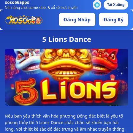
xoso66apps
🌐
Tải Xuống
Nền tảng chơi game slots & xổ số trực tuyến
Đăng Nhập
Đăng Ký
5 Lions Dance
Nếu bạn yêu thích văn hóa phương Đông đặc biệt là yếu tố
phong thủy thì 5 Lions Dance chắc chắn sẽ khiến bạn hài
lòng. Với thiết kế sắc đỏ đặc trưng và âm nhạc truyền thống