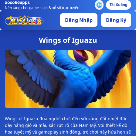
xoso66apps
🌐
Tải Xuống
Nền tảng chơi game slots & xổ số trực tuyến
Đăng Nhập
Đăng Ký
Wings of Iguazu
Wings of Iguazu đưa người chơi đến với vùng đất nhiệt đới
đầy nắng gió và màu sắc rực rỡ của Nam Mỹ. Với thiết kế đồ
họa tuyệt mỹ và gameplay sinh động, trò chơi này hứa hẹn sẽ